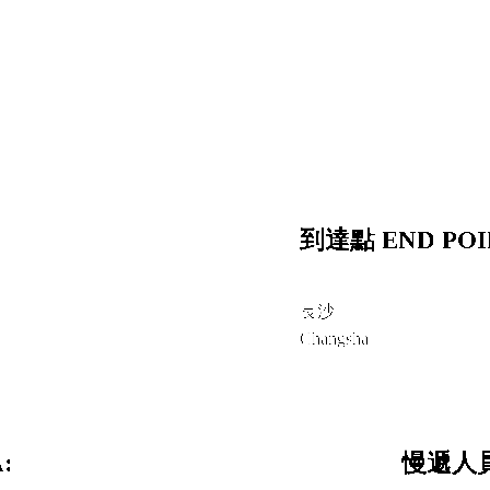
到達點 END POI
長沙
Changsha
:
慢遞人員