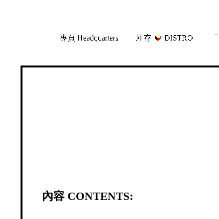
Skip
Skip
專頁 Headquarters
庫存
DISTRO
「
to
to
navigation
content
內容 CONTENTS: