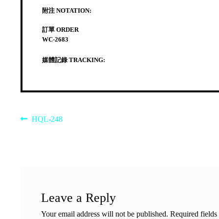
附注 NOTATION:
訂單 ORDER
WC-2683
媒體記錄 TRACKING:
Post
Previous
HQL-248
post:
navigation
Leave a Reply
Your email address will not be published.
Required field