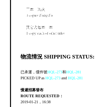
三本《馮火》
3 copies
Fong Fo
＋
其它書每本一本
1 copy each of other titles
物流情況 SHIPPING STATUS:
已承運，缓件號
HQL-273
和
HQL-281
PICKED UP as
HQL-273
and
HQL-281
慢遞招募發布
ROUTE REQUESTED：
2019-01-21，16:38