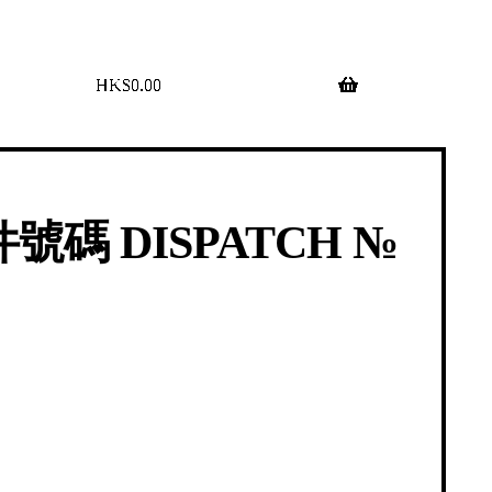
$
0.00
0 items
號碼 DISPATCH №