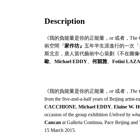
能
量，
Description
or
或
者，
《我的負能量是你的正能量，or 或者，The Gri
The
術空間『
家作坊』
五年半生涯進行的一次「
Grin
斯北京，唐人當代藝術中心策劃《不在圖像中行動
Without
歐
、
Michael EDDY
、
何穎雅
、
Fotini LA
the
Cat
quantity
《我的負能量是你的正能量，
or
或者，
The 
from the five-and-a-half years of Beijing artist-r
CACCHIONE
,
Michael EDDY
,
Elaine W. 
occasion of the group exhibition
Unlived by what
Cancan
at Galleria Continua, Pace Beijing and
15 March 2015.