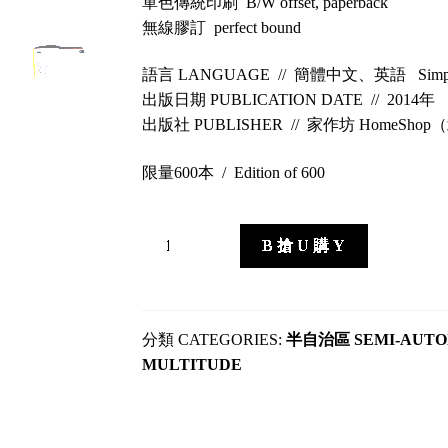
單色傳統印刷 B/W offset, paperback
無線膠訂 perfect bound
語言 LANGUAGE // 簡體中文、英語 Simplifie
出版日期 PUBLICATION DATE // 2014年
出版社 PUBLISHER // 家作坊 HomeShop（北
限量600本 / Edition of 600
我
B 搶 U 購 Y
的
負
能
量
CATEGORIES:
半自治區 SEMI-AUTO
是
MULTITUDE
你
的
正