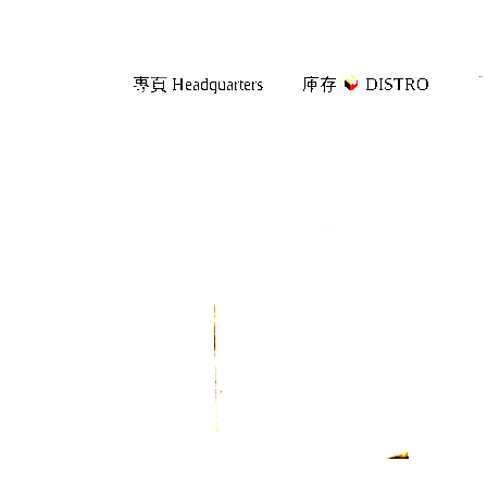
Skip
Skip
專頁 Headquarters
庫存
DISTRO
「
to
to
navigation
content