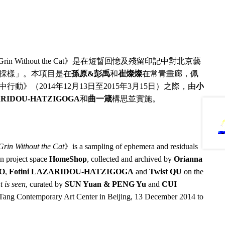
n Without the Cat》是在短暫回憶及殘留印記中對北京藝
採樣」。本項目是在
孫原&彭禹
和
崔燦燦
在常青畫廊，佩
》（2014年12月13日至2015年3月15日）之際，由
小
ZARIDOU-HATZIGOGA
和
曲一箴
構思並實施。
Grin Without the Cat
》is a sampling of ephemera and residuals
un project space
HomeShop
, collected and archived by
Orianna
HO
,
Fotini LAZARIDOU-HATZIGOGA
and
Twist QU
on the
 is seen
, curated by
SUN Yuan & PENG Yu
and
CUI
 Tang Contemporary Art Center in Beijing, 13 December 2014 to