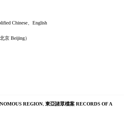
d Chinese、English
京 Beijing）
NOMOUS REGION
,
東亞諸眾檔案 RECORDS OF A