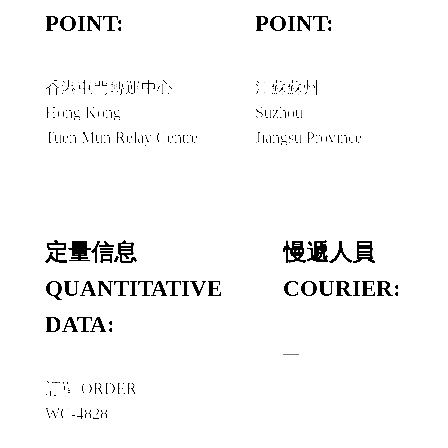
POINT:
POINT:
香港屯門轉運中心
江蘇蘇州
Hong Kong
Suzhou
Tuen Mun Relay Centre
Jiangsu Province
定量信息
慢遞人員
QUANTITATIVE
COURIER:
DATA:
—
訂單 ORDER
WC-4828