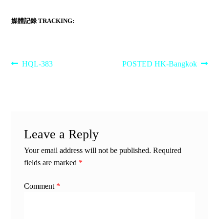
媒體記錄 TRACKING:
Post
Previous
Next
HQL-383
POSTED HK-Bangkok
post:
post:
navigation
Leave a Reply
Your email address will not be published.
Required
fields are marked
*
Comment
*