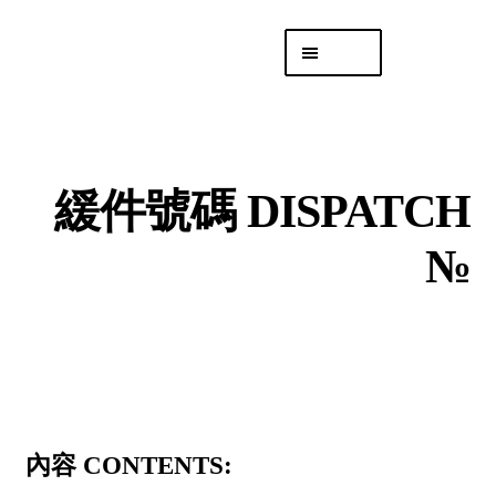
Skip
Skip
Menu
to
to
navigation
content
專頁 Headquarters
庫存
DISTRO
緩件號碼 DISPATCH
「後勤 LIKE
LOGISTICS」
№
內容 CONTENTS: