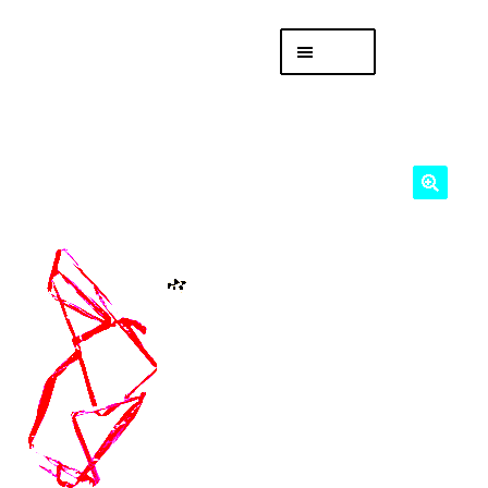
Skip
Skip
Menu
to
to
navigation
content
專頁 Headquarters
庫存
DISTRO
「後勤 LIKE
LOGISTICS」