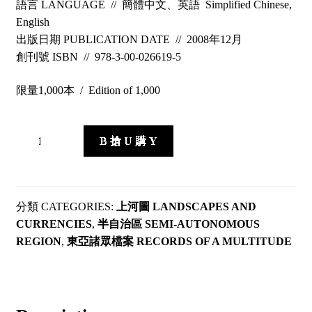
語言 LANGUAGE // 簡體中文、英語 Simplified Chinese,
English
出版日期 PUBLICATION DATE // 2008年12月
創刊號 ISBN // 978-3-00-026619-5
限量1,000本 / Edition of 1,000
穿
B 搶 U 購 Y
wear
#01
quantity
CATEGORIES:
上河圖 LANDSCAPES AND
CURRENCIES
,
半自治區 SEMI-AUTONOMOUS
REGION
,
東亞諸眾檔案 RECORDS OF A MULTITUDE