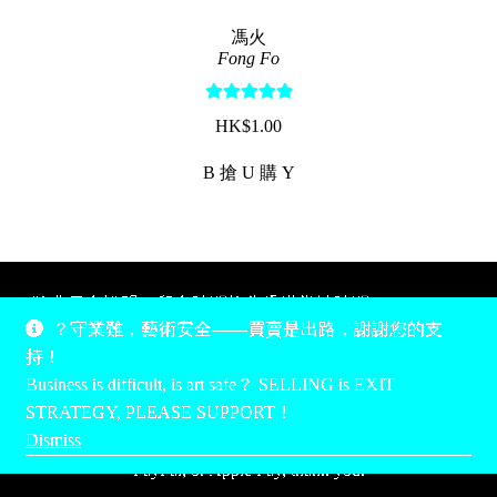
馮火
Fong Fo
Rated
5.00
$
1.00
out of 5
B 搶 U 購 Y
除非另有說明，所有時間均為香港當地時間，UTC +8。
？守業難，藝術安全——買賣是出路，謝謝您的支
所有跟錢有關的事情是港幣價，我們收信用卡、支付寶、
持！
PayPal和Apple Pay支付，多謝您的支持。
Business is difficult, is art safe？ SELLING is EXIT
Unless otherwise specified, all times are listed in Hong Kong
STRATEGY, PLEASE SUPPORT！
local time, UTC +8. All money stuff is listed in Hong Kong
Dismiss
Dollar$, with your support accepted via credit card, Alipay,
PayPal, or Apple Pay, thank you.