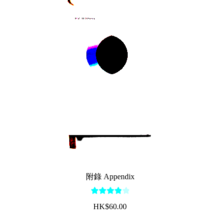
附錄 Appendix
Rated
4.00
$
60.00
out of 5