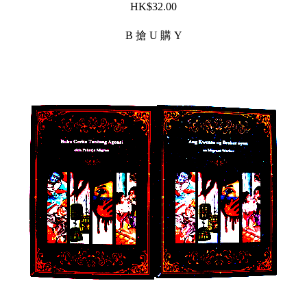
$
32.00
B 搶 U 購 Y