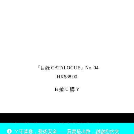
『目錄 CATALOGUE』No. 04
$
88.00
B 搶 U 購 Y
除非另有說明，所有時間均為香港當地時間，UTC +8。
？守業難，藝術安全——買賣是出路，謝謝您的支
所有跟錢有關的事情是港幣價，我們收信用卡、支付寶、