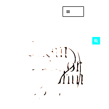
Skip
Skip
Menu
to
to
navigation
content
專頁 Headquarters
庫存
DISTRO
「後勤 LIKE
LOGISTICS」