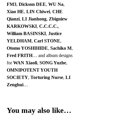
FM3
,
Dickson DEE
,
WU Na
,
Xiao HE
,
LIN Chiwei
,
CHE
Qianzi
,
LI Jianhong
,
Zbigniew
KARKOWSKI
,
C.C.C.C.
,
William BASINSKI
,
Justice
YELDHAM
,
Carl STONE
,
Otomo YOSHIHIDE
,
Sachiko M
,
Fred FRITH
… and album designs
for
WAN Xiaoli
,
SONG Yuzhe
,
OMNIPOTENT YOUTH
SOCIETY
,
Torturing Nurse
,
LI
Zenghui
…
You may also like…