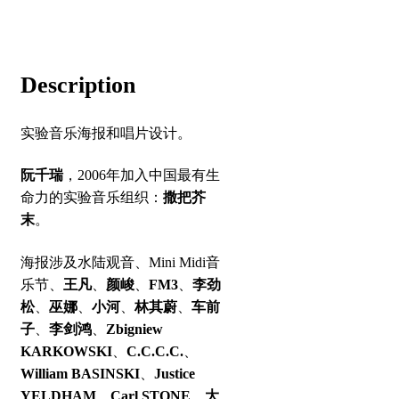
Description
实验音乐海报和唱片设计。
阮千瑞
，2006年加入中国最有生
命力的实验音乐组织：
撒把芥
末
。
海报涉及水陆观音、Mini Midi音
乐节、
王凡
、
颜峻
、
FM3
、
李劲
松
、
巫娜
、
小河
、
林其蔚
、
车前
子
、
李剑鸿
、
Zbigniew
KARKOWSKI
、
C.C.C.C.
、
William BASINSKI
、
Justice
YELDHAM
、
Carl STONE
、
大