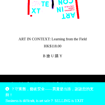
ART IN CONTEXT: Learning from the Field
$
118.00
B 搶 U 購 Y
除非另有說明，所有時間均為香港當地時間，UTC +8。
？守業難，藝術安全——買賣是出路，謝謝您的支
所有跟錢有關的事情是港幣價，我們收信用卡、支付寶、
持！
PayPal和Apple Pay支付，多謝您的支持。
Business is difficult, is art safe？ SELLING is EXIT
Unless otherwise specified, all times are listed in Hong Kong