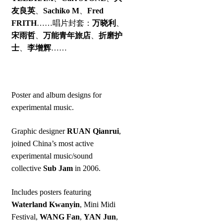
友良英
、
Sachiko M
、
Fred
FRITH
……唱片封套：
万晓利
、
宋雨哲
、
万能青年旅店
、
折磨护
士
、
李增辉
……
Poster and album designs for
experimental music.
Graphic designer
RUAN Qianrui
,
joined China’s most active
experimental music/sound
collective
Sub Jam
in 2006.
Includes posters featuring
Waterland Kwanyin
, Mini Midi
Festival,
WANG Fan
,
YAN Jun
,