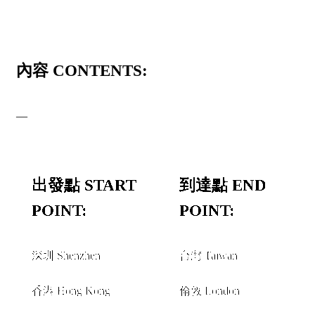
內容 CONTENTS:
—
出發點 START
到達點 END
POINT:
POINT:
深圳 Shenzhen
台灣 Taiwan
和或者 AND/OR
和或者 AND/OR
香港 Hong Kong
倫敦 London
和或者 AND/OR
和或者 AND/OR