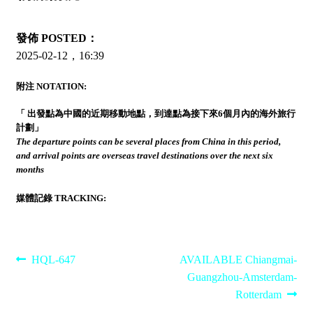
發佈 POSTED：
2025-02-12，16:39
附注 NOTATION:
「 出發點為中國的近期移動地點，到達點為接下來6個月內的海外旅行
計劃」
The departure points can be several places from China in this period,
and arrival points are overseas travel destinations over the next six
months
媒體記錄 TRACKING:
Post
Previous
Next
HQL-647
AVAILABLE Chiangmai-
post:
post:
Guangzhou-Amsterdam-
navigation
Rotterdam