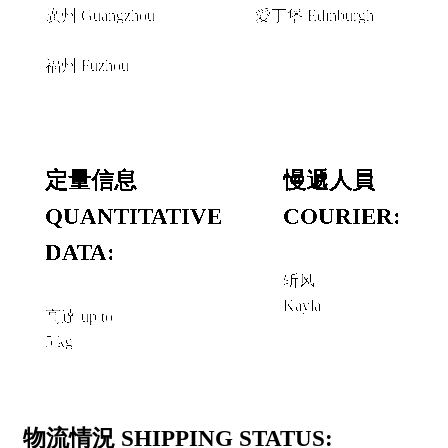
廣州 Guangzhou
愛丁堡 Edinburgh
和或者 AND/OR
福州 Fuzhou
定量信息
慢遞人員
QUANTITATIVE
COURIER:
DATA:
斩风
Kayla
高達 up to
5 kg
物流情況 SHIPPING STATUS: