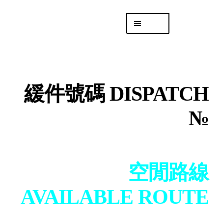
Skip
Skip
Menu
to
to
navigation
content
專頁 Headquarters
庫存
DISTRO
緩件號碼 DISPATCH
「後勤 LIKE
LOGISTICS」
№
空閒路線
AVAILABLE ROUTE