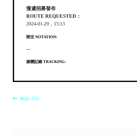
慢遞招募發布
ROUTE REQUESTED：
2024-01-29，15:13
附注 NOTATION:
—
媒體記錄 TRACKING:
Post
Previous
HQL-551
post:
navigation