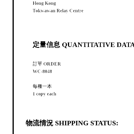
Hong Kong
Tokwawan Relay Centre
定量信息 QUANTITATIVE DATA
訂單 ORDER
WC-8048
每種一本
1 copy each
物流情況 SHIPPING STATUS: