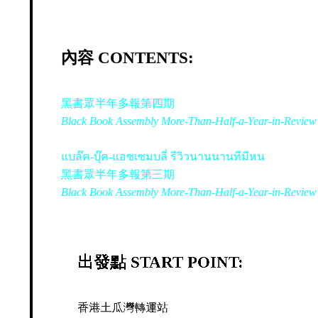
內容 CONTENTS:
黑書眾半年多報第四期
Black Book Assembly More-Than-Half-a-Year-in-Review
แบล๊ค-บุ๊ค-แอซเซมบลี่ รีวิวนานนานทีมีหน
黑書眾半年多報第三期
Black Book Assembly More-Than-Half-a-Year-in-Review
出發點 START POINT:
香港土瓜灣轉運站