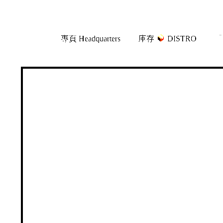
Skip
Skip
專頁 Headquarters
庫存
DISTRO
「
to
to
navigation
content