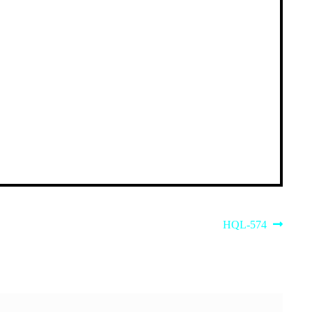
Next
HQL-574
post: