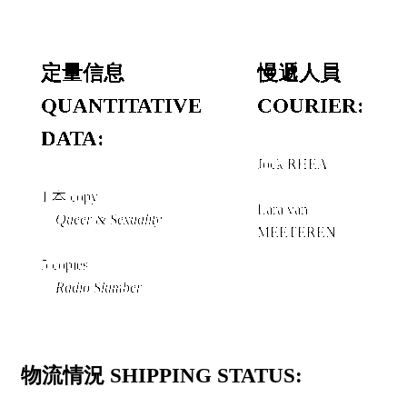
定量信息
慢遞人員
QUANTITATIVE
COURIER:
DATA:
Jock RHEA
＋
1 本 copy
Lara van
《
Queer & Sexuality
》
MEETEREN
5 copies
《
Radio Slumber
》
物流情況 SHIPPING STATUS: