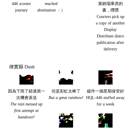
446 scooter
reached
展銷場庫房的
journey
destination
：）
書，嘿嘿
Couriers pick up
a copy of another
Display
Distribute distro
publication after
delivery
律實縣 Dusit
因為下雨了錯過第一
但是彩虹太棒了
緩件一個星期保管好
次機會派送
But a great rainbow!
HQL-446 stuffed away
The rain messed up
for a week
first attempt at
handover!