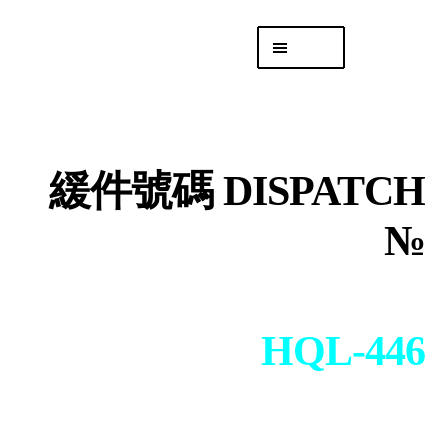
Skip
Skip
Menu
to
to
navigation
content
專頁 Headquarters
庫存
DISTRO
緩件號碼 DISPATCH
「後勤 LIKE
LOGISTICS」
№
HQL-446