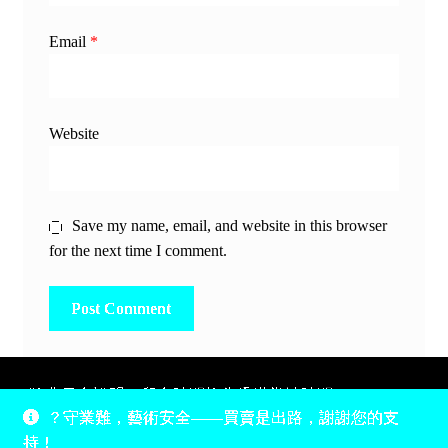
Email
*
Website
Save my name, email, and website in this browser
for the next time I comment.
除非另有說明，所有時間均為香港當地時間，UTC +8。
？守業難，藝術安全——買賣是出路，謝謝您的支
所有跟錢有關的事情是港幣價，我們收信用卡、支付寶、
持！
PayPal和Apple Pay支付，多謝您的支持。