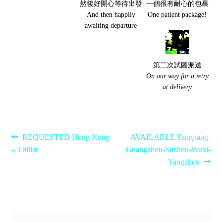
然後好開心等待出發
一個很有耐心的包裹
And then happily
One patient package!
awaiting departure
第二次試圖派送
On our way for a retry
at delivery
Post
Previous
Next
REQUESTED Hong Kong
AVAILABLE Yangjiang-
post:
post:
– Tbilisi
Guangzhou-Suzhou-Wuxi-
navigation
Yangzhou