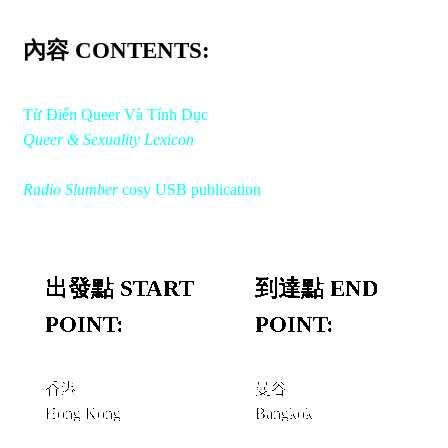
內容 CONTENTS:
Từ Điển Queer Và Tính Dục
Queer & Sexuality Lexicon
Radio Slumber
cosy USB publication
出發點 START
到達點 END
POINT:
POINT:
香港
曼谷
Hong Kong
Bangkok