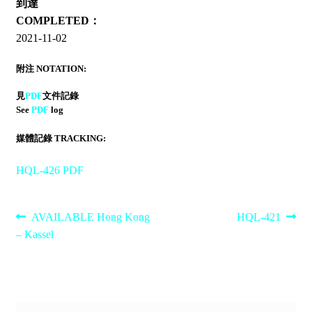
到達
COMPLETED：
2021-11-02
附注 NOTATION:
見
PDF
文件記錄
See
PDF
log
媒體記錄 TRACKING:
HQL-426 PDF
Post
Previous
Next
AVAILABLE Hong Kong
HQL-421
post:
post:
– Kassel
navigation