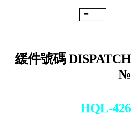
Skip
Skip
Menu
to
to
navigation
content
專頁 Headquarters
庫存
DISTRO
緩件號碼 DISPATCH
「後勤 LIKE
LOGISTICS」
№
HQL-426