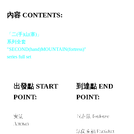
內容 CONTENTS:
「二(手)山(寨)」
系列全套
"SECOND(hand)MOUNTAIN(fortress)"
series full set
出發點 START
到達點 END
POINT:
POINT:
安曼
圖盧茲 Toulouse
Amman
經由 VIA
法蘭克福 Frankfurt